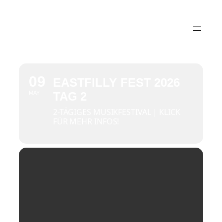
09
EASTFILLY FEST 2026
MAY
TAG 2
2-TÄGIGES MUSIKFESTIVAL | KLICK
FÜR MEHR INFOS!