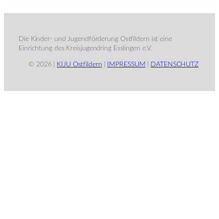
Die Kinder- und Jugendförderung Ostfildern ist eine
Einrichtung des Kreisjugendring Esslingen e.V.
© 2026 |
KIJU Ostfildern
|
IMPRESSUM
|
DATENSCHUTZ