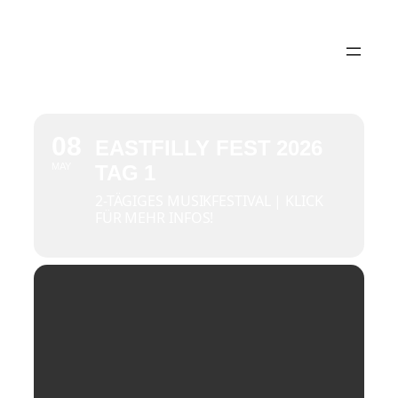
08
EASTFILLY FEST 2026
MAY
TAG 1
2-TÄGIGES MUSIKFESTIVAL | KLICK
FÜR MEHR INFOS!